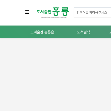
도서출판 홍릉은
도서검색