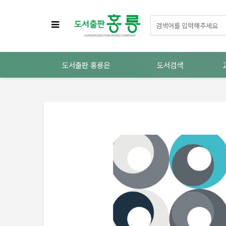
도서출판 홍릉은
도서검색