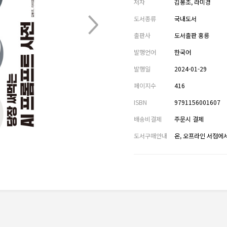
저자
김봉조, 라미경
도서종류
국내도서
출판사
도서출판 홍릉
발행언어
한국어
발행일
2024-01-29
페이지수
416
ISBN
9791156001607
배송비결제
주문시 결제
도서구매안내
온, 오프라인 서점에서