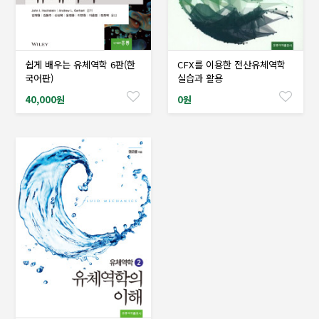
쉽게 배우는 유체역학 6판(한
CFX를 이용한 전산유체역학
샘플도서신청
샘플도서신청
국어판)
실습과 활용
40,000원
0원