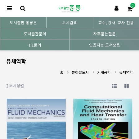
0
도서출판 홍릉은
도서검색
교수, 강사, 교사 전용
도서출간문의
자주묻는질문
1:1문의
인공지능 도서모음
유체역학
홈
분야별도서
기계공학
유체역학
도서정렬