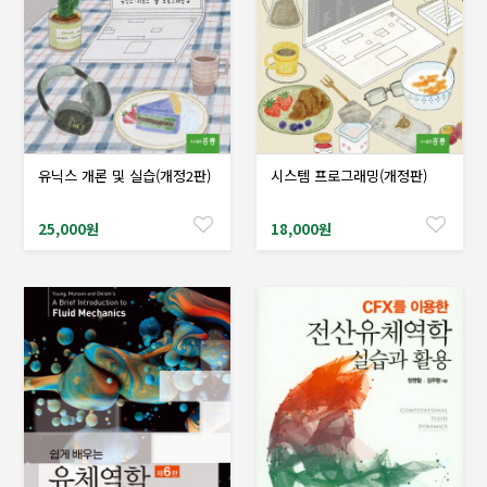
유닉스 개론 및 실습(개정2판)
시스템 프로그래밍(개정판)
샘플도서신청
샘플도서신청
25,000원
18,000원