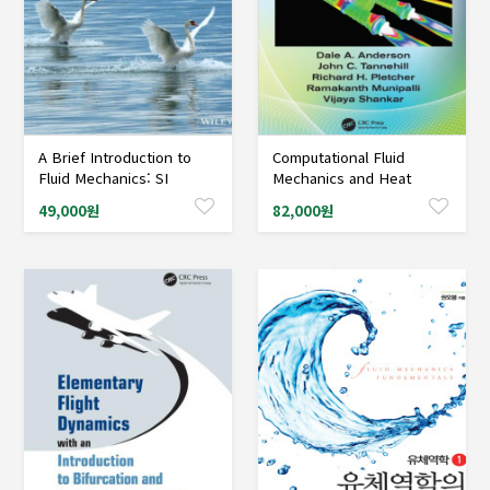
A Brief Introduction to
Computational Fluid
샘플도서신청
샘플도서신청
Fluid Mechanics: SI
Mechanics and Heat
Version,6/Ed
Transfer, 4/Ed
49,000원
82,000원