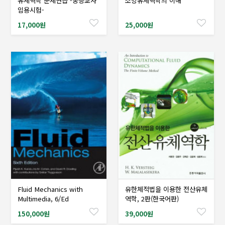
유체역학 문제연습 -중등교사
소방유체역학의 이해
샘플도서신청
샘플도서신청
임용시험-
17,000원
25,000원
Fluid Mechanics with
유한체적법을 이용한 전산유체
샘플도서신청
샘플도서신청
Multimedia, 6/Ed
역학, 2판(한국어판)
150,000원
39,000원