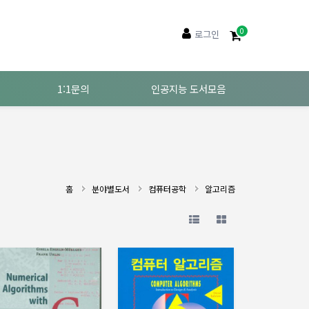
0
로그인
1:1문의
인공지능 도서모음
홈
분야별도서
컴퓨터공학
알고리즘