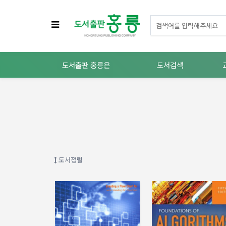
도서출판 홍릉은
도서검색
도서정렬