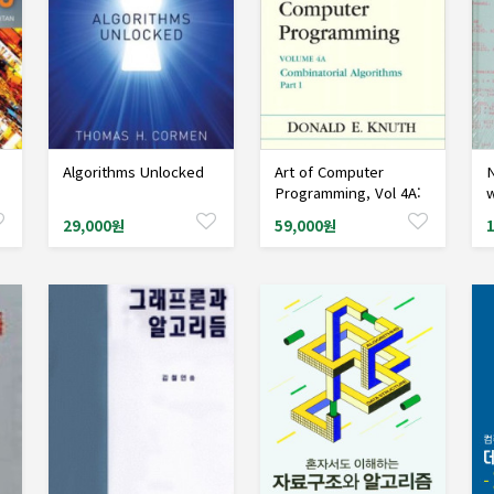
Algorithms Unlocked
Art of Computer
N
샘플도서신청
샘플도서신청
Programming, Vol 4A:
w
Combinatorial
29,000원
59,000원
Algorithms