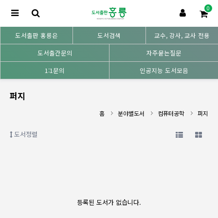
0
도서출판 홍릉은
도서검색
교수, 강사, 교사 전용
도서출간문의
자주묻는질문
1:1문의
인공지능 도서모음
퍼지
홈
분야별도서
컴퓨터공학
퍼지
도서정렬
등록된 도서가 없습니다.