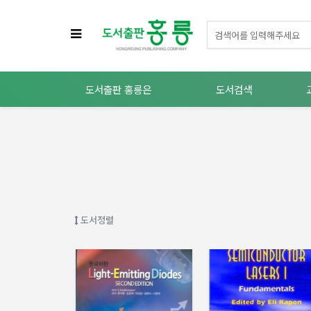
도서출판 홍릉은
도서검색
도서정렬