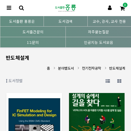
0
도서출판 홍릉은
도서검색
교수, 강사, 교사 전용
도서출간문의
자주묻는질문
1:1문의
인공지능 도서모음
반도체설계
홈
분야별도서
전기전자공학
반도체설계
도서정렬