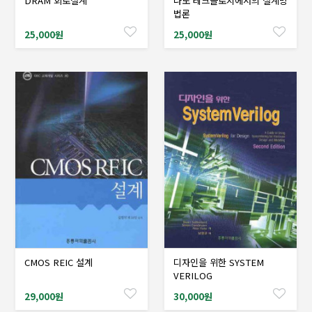
DRAM 회로설계
나노 테크놀로지에서의 설계방
샘플도서신청
샘플도서신청
법론
25,000원
25,000원
CMOS REIC 설계
디자인을 위한 SYSTEM
샘플도서신청
샘플도서신청
VERILOG
29,000원
30,000원