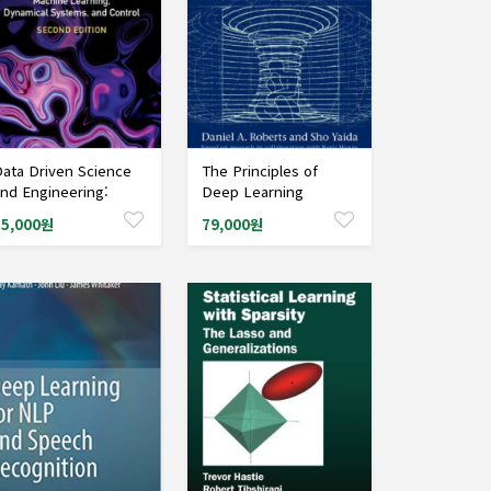
ata Driven Science
The Principles of
샘플도서신청
샘플도서신청
nd Engineering:
Deep Learning
achine Learning,
Theory: An Effective
85,000원
79,000원
ynamical Systems,
Theory Approach to
nd Control, 2/Ed
Understanding Neural
Networks