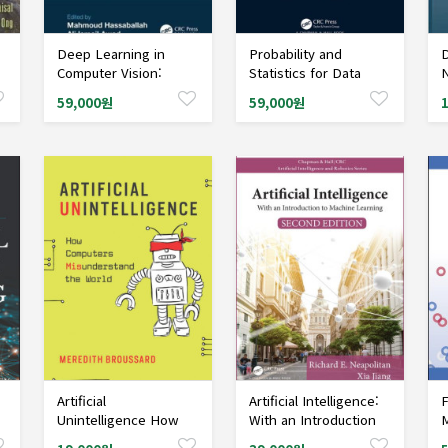
Deep Learning in
Probability and
D
샘플도서신청
샘플도서신청
Computer Vision:
Statistics for Data
Principles and
Science: Math + R +
R
59,000원
59,000원
Applications
Data
Artificial
Artificial Intelligence:
F
샘플도서신청
샘플도서신청
Unintelligence How
With an Introduction
M
Computers
to Machine Learning,