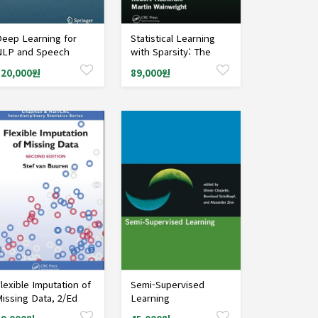
eep Learning for
Statistical Learning
샘플도서신청
샘플도서신청
NLP and Speech
with Sparsity: The
ecognition
Lasso and
120,000원
89,000원
Generalizations
lexible Imputation of
Semi-Supervised
샘플도서신청
샘플도서신청
issing Data, 2/Ed
Learning