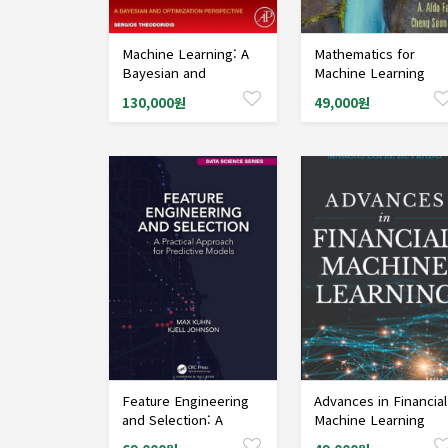
Machine Learning: A
Mathematics for
샘플도서신청
샘플도서신청
Bayesian and
Machine Learning
Optimization
130,000원
49,000원
Perspective, 2/Ed
Feature Engineering
Advances in Financial
샘플도서신청
샘플도서신청
and Selection: A
Machine Learning
Practical Approach for