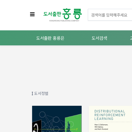
도서출판 홍릉은
도서검색
도서정렬