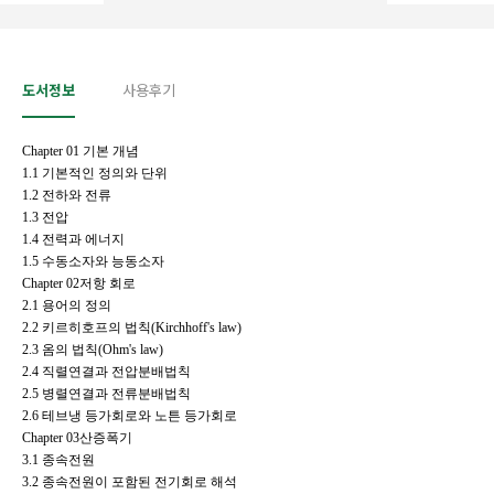
도서정보
사용후기
Chapter 01 기본 개념
1.1
기본적인 정의와 단위
1.2
전하와 전류
1.3
전압
1.4
전력과 에너지
1.5
수동소자와 능동소자
Chapter 02저항 회로
2.1
용어의 정의
2.2
키르히호프의 법칙(Kirchhoff's law)
2.3
옴의 법칙(Ohm's law)
2.4
직렬연결과 전압분배법칙
2.5
병렬연결과 전류분배법칙
2.6
테브냉 등가회로와 노튼 등가회로
Chapter 03산증폭기
3.1
종속전원
3.2
종속전원이 포함된 전기회로 해석