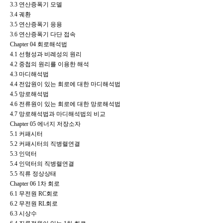
3.3
연산증폭기 모델
3.4
궤환
3.5
연산증폭기 응용
3.6
연산증폭기 다단 접속
Chapter 04 회로해석법
4.1
선형성과 비례성의 원리
4.2
중첩의 원리를 이용한 해석
4.3
마디해석법
4.4
전압원이 있는 회로에 대한 마디해석법
4.5
망로해석법
4.6
전류원이 있는 회로에 대한 망로해석법
4.7
망로해석법과 마디해석법의 비교
Chapter 05 에너지 저장소자
5.1
커패시터
5.2
커패시터의 직병렬연결
5.3
인덕터
5.4
인덕터의 직병렬연결
5.5
직류 정상상태
Chapter 06 1차 회로
6.1
무전원 RC회로
6.2
무전원 RL회로
6.3
시상수