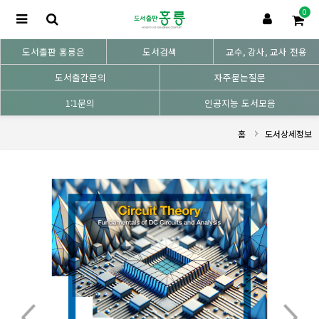
0
도서출판 홍릉은
도서검색
교수, 강사, 교사 전용
도서출간문의
자주묻는질문
1:1문의
인공지능 도서모음
홈
도서상세정보