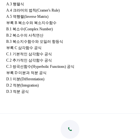
A.3
행렬식
A.4
크라머의 법칙(Cramer's Rule)
A.5
역행렬(Inverse Matrix)
부록 B 복소수와 복소지수함수
B.1
복소수(Complex Number)
B.2
복소수의 사칙연산
B.3
복소지수함수와 오일러 항등식
부록 C 삼각함수 공식
C.1
기본적인 삼각함수 공식
C.2
추가적인 삼각함수 공식
C.3
쌍곡선함수(Hyperbolic Functions) 공식
부록 D 미분과 적분 공식
D.1
미분(Differentiation)
D.2
적분(Integration)
D.3
적분 공식