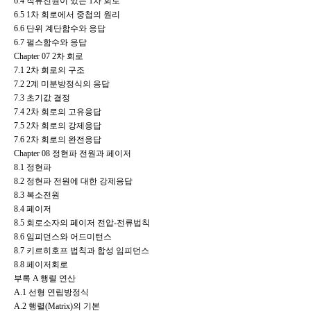
6.4
직류전원이 있는 1차 회로
6.5
1차 회로에서 중첩의 원리
6.6
단위 계단함수와 응답
6.7
펄스함수와 응답
Chapter 07 2차 회로
7.1
2차 회로의 구조
7.2
2계 미분방정식의 응답
7.3
초기값 결정
7.4
2차 회로의 고유응답
7.5
2차 회로의 강제응답
7.6
2차 회로의 완전응답
Chapter 08 정현파 전원과 페이저
8.1
정현파
8.2
정현파 전원에 대한 강제응답
8.3
복소전원
8.4
페이저
8.5
회로소자의 페이저 전압-전류법칙
8.6
임피던스와 어드미턴스
8.7
키르히호프 법칙과 합성 임피던스
8.8
페이저회로
부록 A 행렬 연산
A.1
선형 연립방정식
A.2
행렬(Matrix)의 기본