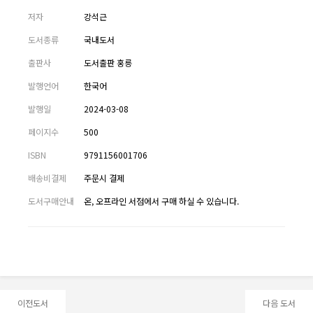
저자
강석근
도서종류
국내도서
출판사
도서출판 홍릉
발행언어
한국어
발행일
2024-03-08
페이지수
500
ISBN
9791156001706
배송비결제
주문시 결제
도서구매안내
온, 오프라인 서점에서 구매 하실 수 있습니다.
이전도서
다음 도서