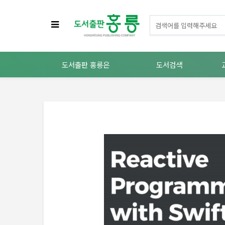
도서출판 홍릉은
도서검색