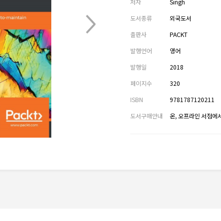
저자
Singh
도서종류
외국도서
출판사
PACKT
발행언어
영어
발행일
2018
페이지수
320
ISBN
9781787120211
도서구매안내
온, 오프라인 서점에서