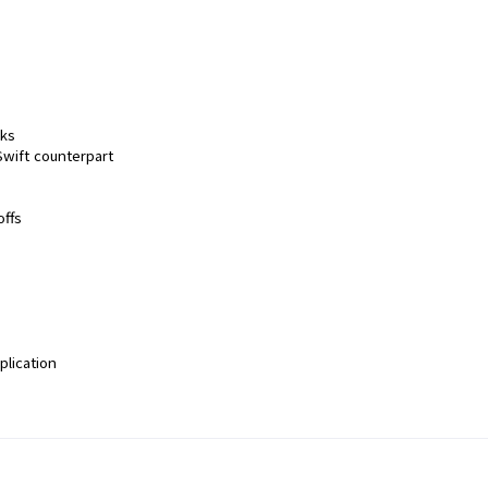
cks
Swift counterpart
offs
plication