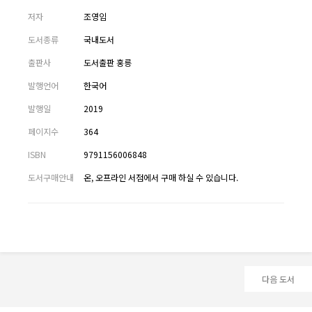
저자
조영임
도서종류
국내도서
출판사
도서출판 홍릉
발행언어
한국어
발행일
2019
페이지수
364
ISBN
9791156006848
도서구매안내
온, 오프라인 서점에서 구매 하실 수 있습니다.
다음 도서