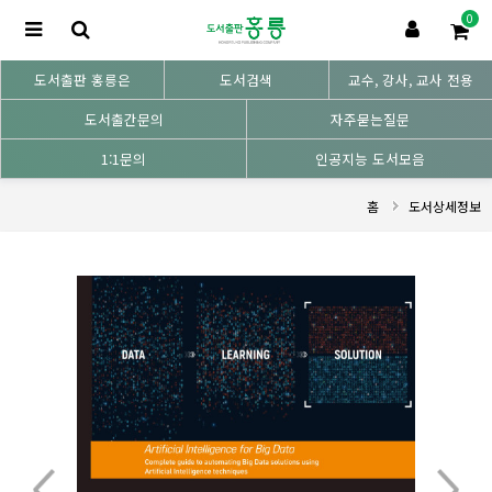
0
도서출판 홍릉은
도서검색
교수, 강사, 교사 전용
도서출간문의
자주묻는질문
1:1문의
인공지능 도서모음
홈
도서상세정보